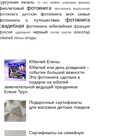
сургучная печать
то что люблю
упаковка
фиалки
фотокнига
фиолетовый
фотокнига выпускная
фотокнига моя семья
фотокнига детская
фотокнига
фотокнига о путешествии
свадебная
фотокнига юбилейная
франция
черный
фуксия
шоколад
царицыно
чехия
школа
юбилей
ягоды
яблоко
Популярные сообщения
Юбилей Елены
Юбилей или день рождения –
событие большой важности.
Эта фотокнига сделана в
подарок на юбилей
замечательной ведущей праздников
Елене Трул...
Подарочные сертификаты
для магазина детских товаров
Сертификаты на семейную