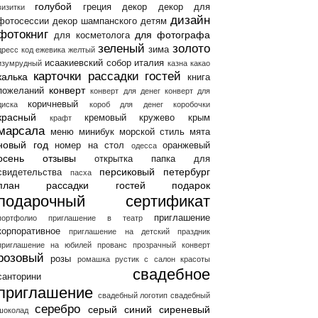
голубой
греция
декор
декор для
визитки
дизайн
фотосессии
декор шампанского
детям
фотокниг
для фотографа
для косметолога
зеленый
золото
зима
дресс код
ежевика
желтый
исаакиевский собор
италия
изумрудный
казна
какао
карточки рассадки гостей
калька
книга
конверт
пожеланий
конверт для денег
конверт для
коричневый
диска
короб для денег
коробочки
красный
кремовый
кружево
крым
крафт
марсала
меню
минибук
морской стиль
мята
новый год
номер на стол
оранжевый
одесса
осень
отзывы
открытка
папка для
персиковый
петербург
свидетельства
пасха
план рассадки гостей
подарок
подарочный сертификат
приглашение
портфолио
приглашение в театр
корпоративное
приглашение на детский праздник
приглашение на юбилей
прованс
прозрачный конверт
розовый
розы
ромашка
рустик
с
салон красоты
свадебное
санторини
приглашение
свадебный логотип
свадебный
серебро
серый
синий
сиреневый
шоколад