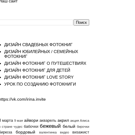
Наш сайт
Поиск
Страницы
ДИЗАЙН СВАДЕБНЫХ ФОТОКНИГ
ДИЗАЙН ЮБИЛЕЙНЫХ / СЕМЕЙНЫХ
ФОТОКНИГ
ДИЗАЙН ФОТОКНИГ О ПУТЕШЕСТВИЯХ
ДИЗАЙН ФОТОКНИГ ДЛЯ ДЕТЕЙ
ДИЗАЙН ФОТОКНИГ LOVE STORY
УРОК ПО СОЗДАНИЮ ФОТОКНИГИ
https://vk.com/irina.invite
Ярлыки
айвори
акрил
8 марта
акварель
9 мая
акция
Алиса
бежевый
белый
бабочки
в стране чудес
бирочки
бордовый
бирюза
визажист
валентинка
видео