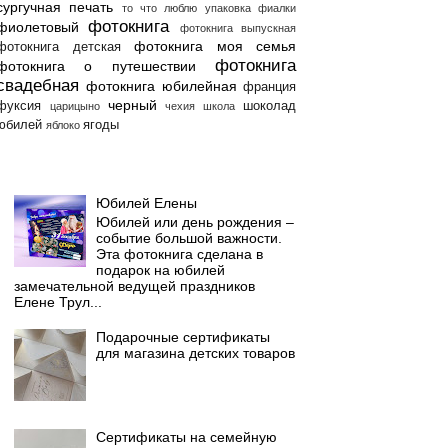
сургучная печать
то что люблю
упаковка
фиалки
фотокнига
фиолетовый
фотокнига выпускная
фотокнига моя семья
фотокнига детская
фотокнига
фотокнига о путешествии
свадебная
фотокнига юбилейная
франция
черный
фуксия
шоколад
царицыно
чехия
школа
юбилей
ягоды
яблоко
Популярные сообщения
Юбилей Елены
Юбилей или день рождения –
событие большой важности.
Эта фотокнига сделана в
подарок на юбилей
замечательной ведущей праздников
Елене Трул...
Подарочные сертификаты
для магазина детских товаров
Сертификаты на семейную