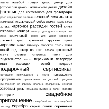
голубой
греция
декор
декор для
визитки
дизайн
фотосессии
декор шампанского
детям
фотокниг
для фотографа
для косметолога
зеленый
золото
зима
дресс код
ежевика
желтый
исаакиевский собор
италия
изумрудный
казна
какао
карточки рассадки гостей
калька
книга
конверт
пожеланий
конверт для денег
конверт для
коричневый
диска
короб для денег
коробочки
красный
кремовый
кружево
крым
крафт
марсала
меню
минибук
морской стиль
мята
новый год
номер на стол
оранжевый
одесса
осень
отзывы
открытка
папка для
персиковый
петербург
свидетельства
пасха
план рассадки гостей
подарок
подарочный сертификат
приглашение
портфолио
приглашение в театр
корпоративное
приглашение на детский праздник
приглашение на юбилей
прованс
прозрачный конверт
розовый
розы
ромашка
рустик
с
салон красоты
свадебное
санторини
приглашение
свадебный логотип
свадебный
серебро
серый
синий
сиреневый
шоколад