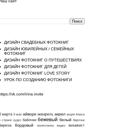
Наш сайт
Поиск
Страницы
ДИЗАЙН СВАДЕБНЫХ ФОТОКНИГ
ДИЗАЙН ЮБИЛЕЙНЫХ / СЕМЕЙНЫХ
ФОТОКНИГ
ДИЗАЙН ФОТОКНИГ О ПУТЕШЕСТВИЯХ
ДИЗАЙН ФОТОКНИГ ДЛЯ ДЕТЕЙ
ДИЗАЙН ФОТОКНИГ LOVE STORY
УРОК ПО СОЗДАНИЮ ФОТОКНИГИ
https://vk.com/irina.invite
Ярлыки
айвори
акрил
8 марта
акварель
9 мая
акция
Алиса
бежевый
белый
бабочки
в стране чудес
бирочки
бордовый
бирюза
визажист
валентинка
видео