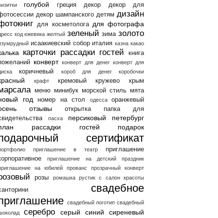
голубой
греция
декор
декор для
визитки
дизайн
фотосессии
декор шампанского
детям
фотокниг
для фотографа
для косметолога
зеленый
золото
зима
дресс код
ежевика
желтый
исаакиевский собор
италия
изумрудный
казна
какао
карточки рассадки гостей
калька
книга
конверт
пожеланий
конверт для денег
конверт для
коричневый
диска
короб для денег
коробочки
красный
кремовый
кружево
крым
крафт
марсала
меню
минибук
морской стиль
мята
новый год
номер на стол
оранжевый
одесса
осень
отзывы
открытка
папка для
персиковый
петербург
свидетельства
пасха
план рассадки гостей
подарок
подарочный сертификат
приглашение
портфолио
приглашение в театр
корпоративное
приглашение на детский праздник
приглашение на юбилей
прованс
прозрачный конверт
розовый
розы
ромашка
рустик
с
салон красоты
свадебное
санторини
приглашение
свадебный логотип
свадебный
серебро
серый
синий
сиреневый
шоколад