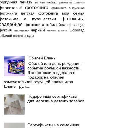
сургучная печать
то что люблю
упаковка
фиалки
фотокнига
фиолетовый
фотокнига выпускная
фотокнига моя семья
фотокнига детская
фотокнига
фотокнига о путешествии
свадебная
фотокнига юбилейная
франция
черный
фуксия
шоколад
царицыно
чехия
школа
юбилей
ягоды
яблоко
Популярные сообщения
Юбилей Елены
Юбилей или день рождения –
событие большой важности.
Эта фотокнига сделана в
подарок на юбилей
замечательной ведущей праздников
Елене Трул...
Подарочные сертификаты
для магазина детских товаров
Сертификаты на семейную