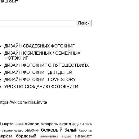
Наш сайт
Поиск
Страницы
ДИЗАЙН СВАДЕБНЫХ ФОТОКНИГ
ДИЗАЙН ЮБИЛЕЙНЫХ / СЕМЕЙНЫХ
ФОТОКНИГ
ДИЗАЙН ФОТОКНИГ О ПУТЕШЕСТВИЯХ
ДИЗАЙН ФОТОКНИГ ДЛЯ ДЕТЕЙ
ДИЗАЙН ФОТОКНИГ LOVE STORY
УРОК ПО СОЗДАНИЮ ФОТОКНИГИ
https://vk.com/irina.invite
Ярлыки
айвори
акрил
8 марта
акварель
9 мая
акция
Алиса
бежевый
белый
бабочки
в стране чудес
бирочки
бордовый
бирюза
визажист
валентинка
видео