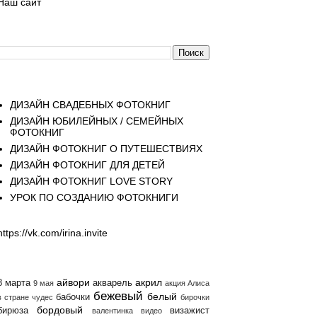
Наш сайт
Поиск
Страницы
ДИЗАЙН СВАДЕБНЫХ ФОТОКНИГ
ДИЗАЙН ЮБИЛЕЙНЫХ / СЕМЕЙНЫХ
ФОТОКНИГ
ДИЗАЙН ФОТОКНИГ О ПУТЕШЕСТВИЯХ
ДИЗАЙН ФОТОКНИГ ДЛЯ ДЕТЕЙ
ДИЗАЙН ФОТОКНИГ LOVE STORY
УРОК ПО СОЗДАНИЮ ФОТОКНИГИ
https://vk.com/irina.invite
Ярлыки
айвори
акрил
8 марта
акварель
9 мая
акция
Алиса
бежевый
белый
бабочки
в стране чудес
бирочки
бордовый
бирюза
визажист
валентинка
видео