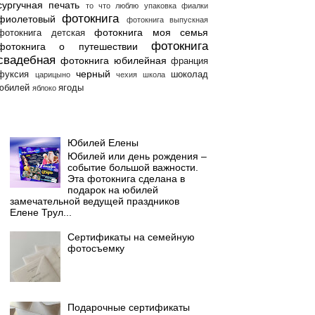
сургучная печать
то что люблю
упаковка
фиалки
фотокнига
фиолетовый
фотокнига выпускная
фотокнига моя семья
фотокнига детская
фотокнига
фотокнига о путешествии
свадебная
фотокнига юбилейная
франция
черный
фуксия
шоколад
царицыно
чехия
школа
юбилей
ягоды
яблоко
Популярные сообщения
Юбилей Елены
Юбилей или день рождения –
событие большой важности.
Эта фотокнига сделана в
подарок на юбилей
замечательной ведущей праздников
Елене Трул...
Сертификаты на семейную
фотосъемку
Подарочные сертификаты