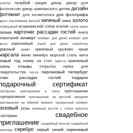
голубой
греция
декор
декор для
визитки
дизайн
фотосессии
декор шампанского
детям
фотокниг
для фотографа
для косметолога
зеленый
золото
зима
дресс код
ежевика
желтый
исаакиевский собор
италия
изумрудный
казна
какао
карточки рассадки гостей
калька
книга
конверт
пожеланий
конверт для денег
конверт для
коричневый
диска
короб для денег
коробочки
красный
кремовый
кружево
крым
крафт
марсала
меню
минибук
морской стиль
мята
новый год
номер на стол
оранжевый
одесса
осень
отзывы
открытка
папка для
персиковый
петербург
свидетельства
пасха
план рассадки гостей
подарок
подарочный сертификат
приглашение
портфолио
приглашение в театр
корпоративное
приглашение на детский праздник
приглашение на юбилей
прованс
прозрачный конверт
розовый
розы
ромашка
рустик
с
салон красоты
свадебное
санторини
приглашение
свадебный логотип
свадебный
серебро
серый
синий
сиреневый
шоколад