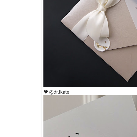
❤ @dr.lkate